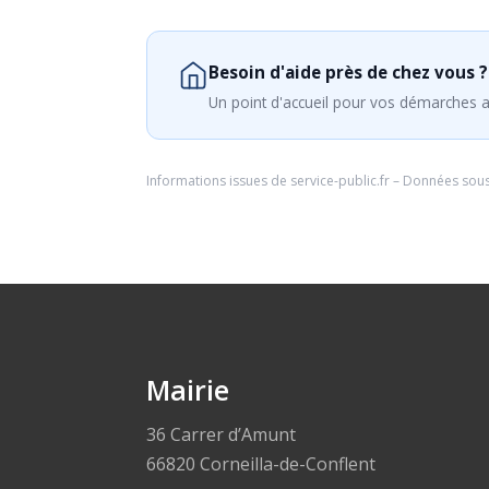
Besoin d'aide près de chez vous ?
Un point d'accueil pour vos démarches a
Informations issues de
service-public.fr
– Données sou
Mairie
36 Carrer d’Amunt
66820 Corneilla-de-Conflent