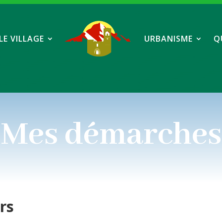
LE VILLAGE
URBANISME
Q
Mes démarches
ers