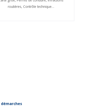
Carte grise,
Permis de conduire,
Infractions
routières,
Contrôle technique…
et démarches