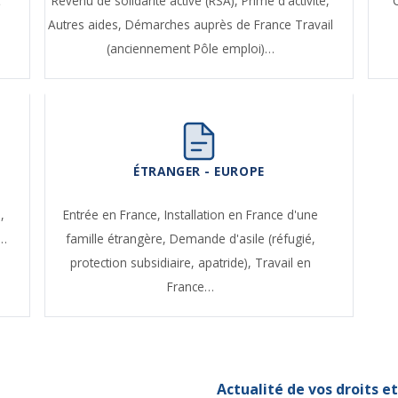
t
Revenu de solidarité active (RSA),
Prime d'activité,
Autres aides,
Démarches auprès de France Travail
(anciennement Pôle emploi)…
ÉTRANGER - EUROPE
,
Entrée en France,
Installation en France d'une
e…
famille étrangère,
Demande d'asile (réfugié,
protection subsidiaire, apatride),
Travail en
France…
Actualité de vos droits 