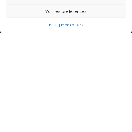
Contact
Voir les préférences
Téléphone : 04 68 05 63 98
Courriel :
secretariat@corneilladeconflent.fr
Politique de cookies
Nous écrire