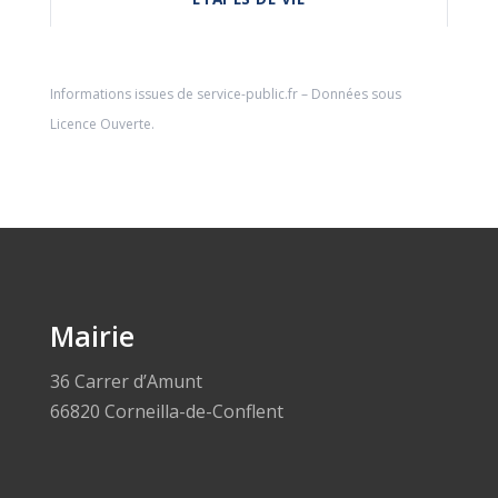
Informations issues de
service-public.fr
– Données sous
Licence Ouverte
.
Mairie
36 Carrer d’Amunt
66820 Corneilla-de-Conflent