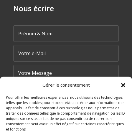
Nous écrire
Gérer le consentement
Pour offrir les meilleures expériences, nous utilisons des technologies
telles que les cookies pour stocker et/ou accéder aux informations des
appareils. Le fait de consentir à ces technologies nous permettra de
traiter des données telles que le comportement de navigation ou les ID
=
9 + 1
uniques sur ce site. Le fait de ne pas consentir ou de retirer son
ENVOYER MA DEMANDE
consentement peut avoir un effet négatif sur certaines caractéristiques
et fonctions.