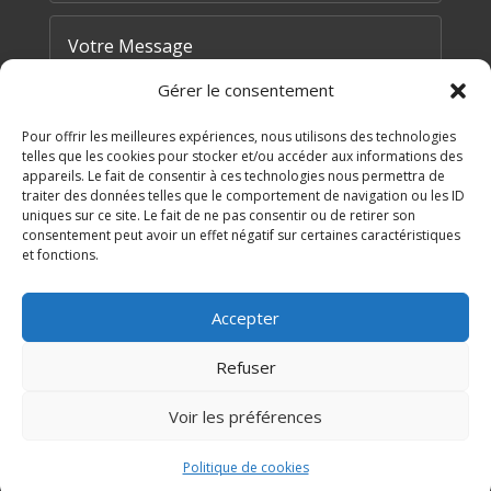
Gérer le consentement
Pour offrir les meilleures expériences, nous utilisons des technologies
telles que les cookies pour stocker et/ou accéder aux informations des
appareils. Le fait de consentir à ces technologies nous permettra de
traiter des données telles que le comportement de navigation ou les ID
=
8 + 15
uniques sur ce site. Le fait de ne pas consentir ou de retirer son
ENVOYER MA DEMANDE
consentement peut avoir un effet négatif sur certaines caractéristiques
et fonctions.
Accepter
Refuser
© 2026 Mairie de Corneilla de Conflent |
Réalisé par
SATURNE innovations
Voir les préférences
Politique de cookies