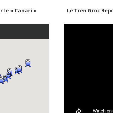
r le « Canari »
Le Tren Groc Repo