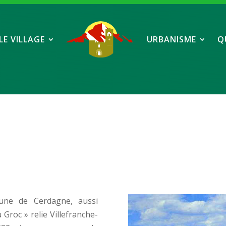
LE VILLAGE
URBANISME
Q
aune de Cerdagne, aussi
roc » relie Villefranche-