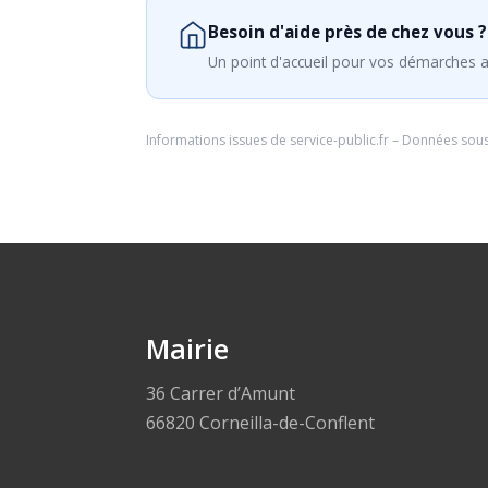
Besoin d'aide près de chez vous ?
Un point d'accueil pour vos démarches a
Informations issues de
service-public.fr
– Données sou
Mairie
36 Carrer d’Amunt
66820 Corneilla-de-Conflent