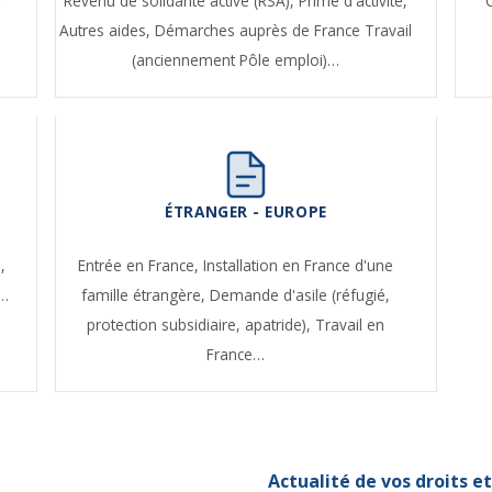
t
Revenu de solidarité active (RSA),
Prime d'activité,
Autres aides,
Démarches auprès de France Travail
(anciennement Pôle emploi)…
ÉTRANGER - EUROPE
,
Entrée en France,
Installation en France d'une
e…
famille étrangère,
Demande d'asile (réfugié,
protection subsidiaire, apatride),
Travail en
France…
Actualité de vos droits 