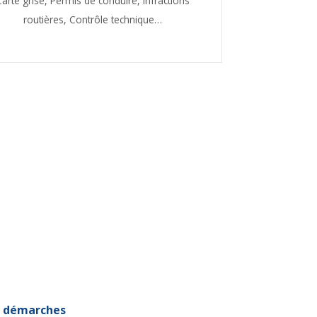
Carte grise,
Permis de conduire,
Infractions
routières,
Contrôle technique…
et démarches