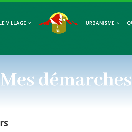
LE VILLAGE
URBANISME
Q
Mes démarches
ers