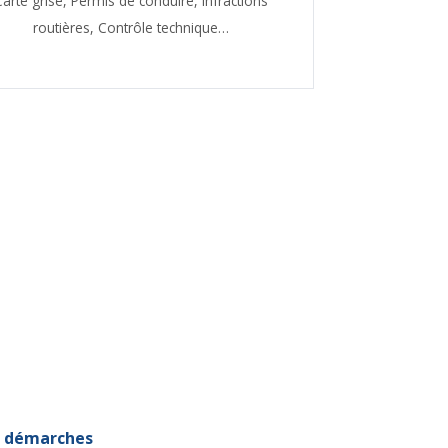
Carte grise,
Permis de conduire,
Infractions
routières,
Contrôle technique…
et démarches