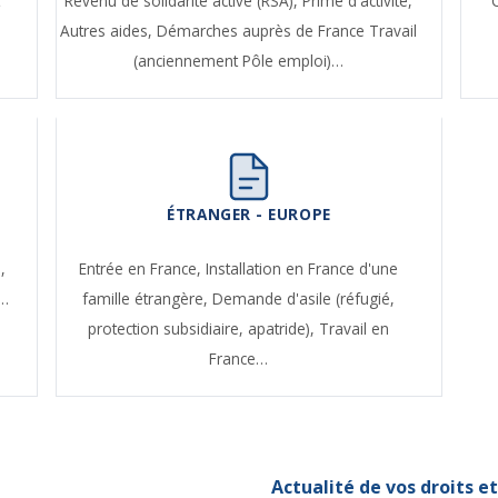
t
Revenu de solidarité active (RSA),
Prime d'activité,
Autres aides,
Démarches auprès de France Travail
(anciennement Pôle emploi)…
ÉTRANGER - EUROPE
,
Entrée en France,
Installation en France d'une
e…
famille étrangère,
Demande d'asile (réfugié,
protection subsidiaire, apatride),
Travail en
France…
Actualité de vos droits 