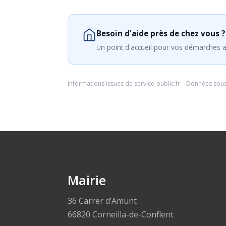
Besoin d'aide près de chez vous ?
Un point d'accueil pour vos démarches a
Informations issues de
service-public.fr
– Données sou
Mairie
36 Carrer d’Amunt
66820 Corneilla-de-Conflent