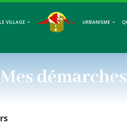
LE VILLAGE
URBANISME
Q
Mes démarches
ers