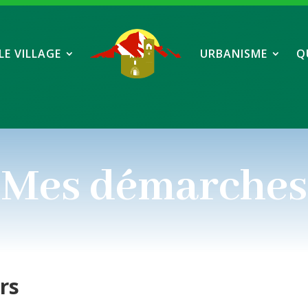
LE VILLAGE
URBANISME
Q
Mes démarches
ers