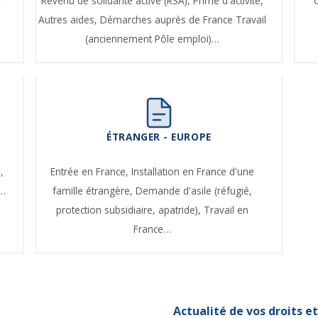
t
Revenu de solidarité active (RSA),
Prime d'activité,
Autres aides,
Démarches auprès de France Travail
(anciennement Pôle emploi)…
ÉTRANGER - EUROPE
,
Entrée en France,
Installation en France d'une
e…
famille étrangère,
Demande d'asile (réfugié,
protection subsidiaire, apatride),
Travail en
France…
Actualité de vos droits 