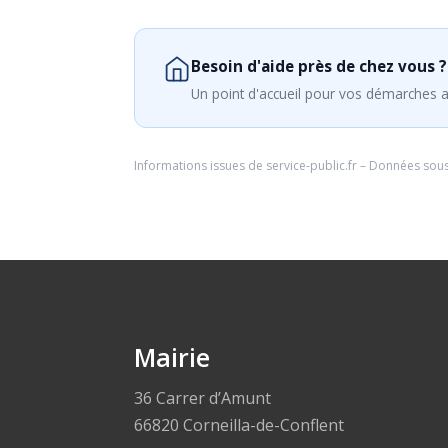
Besoin d'aide près de chez vous ?
Un point d'accueil pour vos démarches a
Informations issues de
service-public.fr
– Données sou
Mairie
36 Carrer d’Amunt
66820 Corneilla-de-Conflent