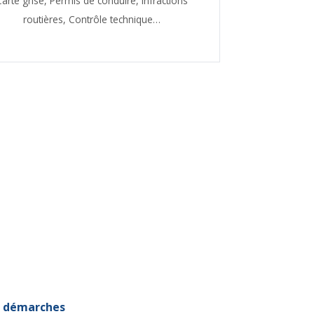
Carte grise,
Permis de conduire,
Infractions
routières,
Contrôle technique…
et démarches