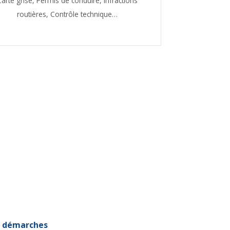
Carte grise,
Permis de conduire,
Infractions
routières,
Contrôle technique…
et démarches