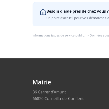
Besoin d'aide près de chez vous ?
Un point d'accueil pour vos démarches a
Informations issues de
service-public.fr
– Données sou
Mairie
36 Carrer d’Amunt
66820 Corneilla-de-Conflent