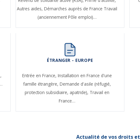
t
Revenu de solidarité active (RSA),
Prime d'activité,
Autres aides,
Démarches auprès de France Travail
(anciennement Pôle emploi)…
ÉTRANGER - EUROPE
,
Entrée en France,
Installation en France d'une
e…
famille étrangère,
Demande d'asile (réfugié,
protection subsidiaire, apatride),
Travail en
France…
Actualité de vos droits 