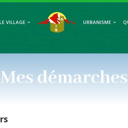
LE VILLAGE
URBANISME
Q
Mes démarches
ers