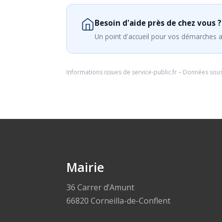
Besoin d'aide près de chez vous ?
Un point d'accueil pour vos démarches a
Informations issues de
service-public.fr
– Données sou
Mairie
36 Carrer d’Amunt
66820 Corneilla-de-Conflent