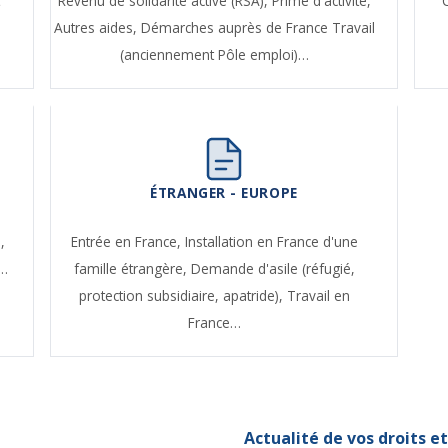
t
Revenu de solidarité active (RSA),
Prime d'activité,
Autres aides,
Démarches auprès de France Travail
(anciennement Pôle emploi)…
ÉTRANGER - EUROPE
,
Entrée en France,
Installation en France d'une
e…
famille étrangère,
Demande d'asile (réfugié,
protection subsidiaire, apatride),
Travail en
France…
Actualité de vos droits 