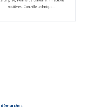
Carte grise,
Permis de conduire,
Infractions
routières,
Contrôle technique…
et démarches