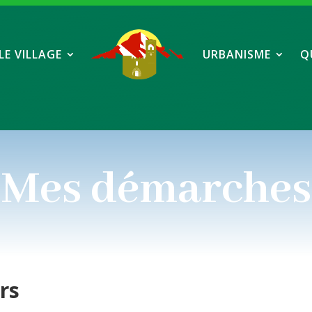
LE VILLAGE
URBANISME
Q
Mes démarches
ers