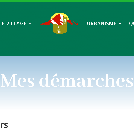
LE VILLAGE
URBANISME
Q
Mes démarches
ers