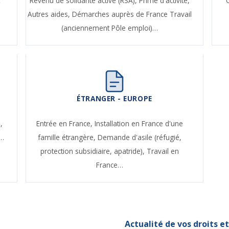
t
Revenu de solidarité active (RSA),
Prime d'activité,
Autres aides,
Démarches auprès de France Travail
(anciennement Pôle emploi)…
ÉTRANGER - EUROPE
,
Entrée en France,
Installation en France d'une
e…
famille étrangère,
Demande d'asile (réfugié,
protection subsidiaire, apatride),
Travail en
France…
Actualité de vos droits 