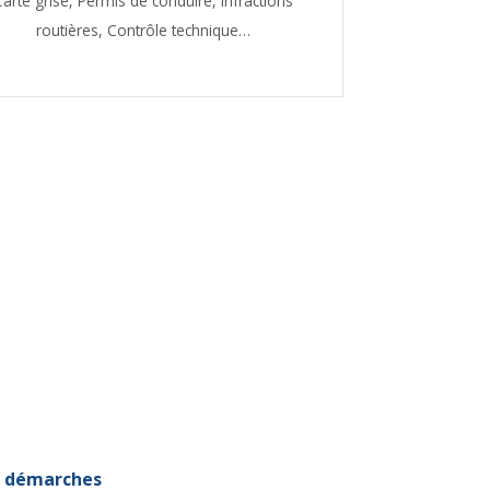
Carte grise,
Permis de conduire,
Infractions
routières,
Contrôle technique…
et démarches