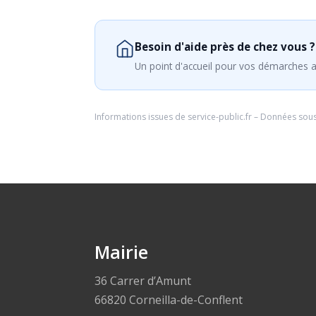
Besoin d'aide près de chez vous ?
Un point d'accueil pour vos démarches a
Informations issues de
service-public.fr
– Données sou
Mairie
36 Carrer d’Amunt
66820 Corneilla-de-Conflent