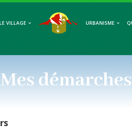
LE VILLAGE
URBANISME
Q
Mes démarches
ers