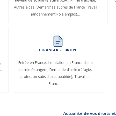
t
Revenu de solidarité active (RSA),
Prime d'activité,
Autres aides,
Démarches auprès de France Travail
(anciennement Pôle emploi)…
ÉTRANGER - EUROPE
,
Entrée en France,
Installation en France d'une
e…
famille étrangère,
Demande d'asile (réfugié,
protection subsidiaire, apatride),
Travail en
France…
Actualité de vos droits 