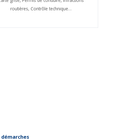
Carte grise,
Permis de conduire,
Infractions
routières,
Contrôle technique…
et démarches