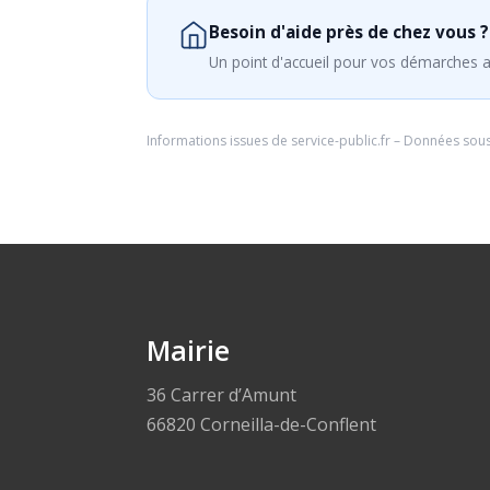
Besoin d'aide près de chez vous ?
Un point d'accueil pour vos démarches a
Informations issues de
service-public.fr
– Données sou
Mairie
36 Carrer d’Amunt
66820 Corneilla-de-Conflent