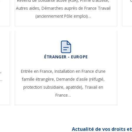
t
Revenu de solidarité active (RSA),
Prime d'activité,
Autres aides,
Démarches auprès de France Travail
(anciennement Pôle emploi)…
ÉTRANGER - EUROPE
,
Entrée en France,
Installation en France d'une
e…
famille étrangère,
Demande d'asile (réfugié,
protection subsidiaire, apatride),
Travail en
France…
Actualité de vos droits 