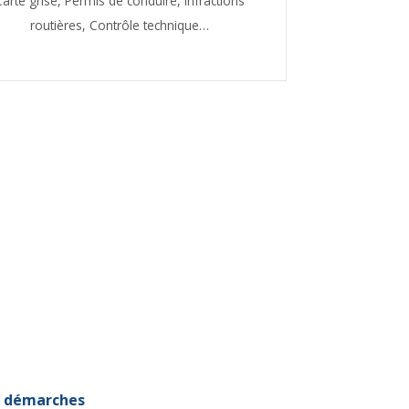
Carte grise,
Permis de conduire,
Infractions
routières,
Contrôle technique…
et démarches