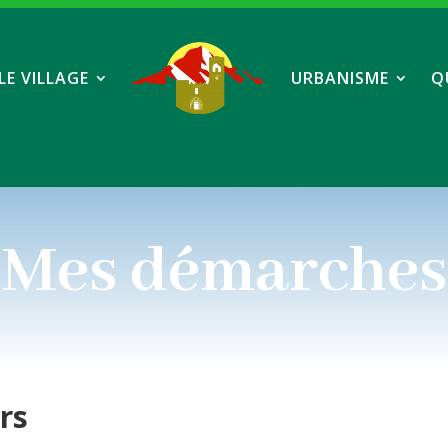
LE VILLAGE
URBANISME
Q
Mes démarches
ers