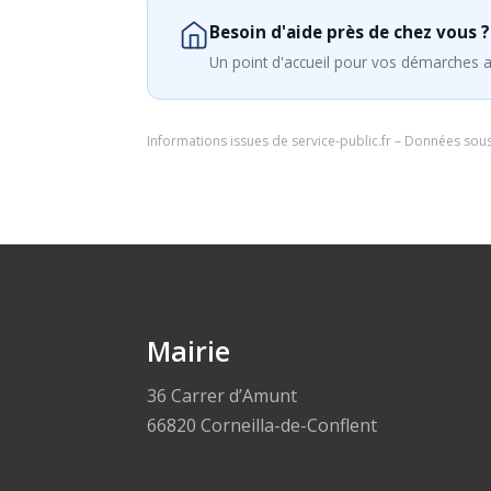
Besoin d'aide près de chez vous ?
Un point d'accueil pour vos démarches a
Informations issues de
service-public.fr
– Données sou
Mairie
36 Carrer d’Amunt
66820 Corneilla-de-Conflent