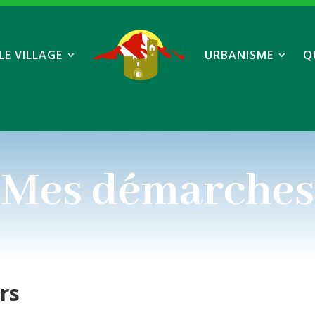
LE VILLAGE
URBANISME
Q
Mes démarches
ers