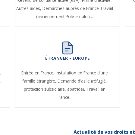
t
Revenu de solidarité active (RSA),
Prime d'activité,
Autres aides,
Démarches auprès de France Travail
(anciennement Pôle emploi)…
ÉTRANGER - EUROPE
,
Entrée en France,
Installation en France d'une
e…
famille étrangère,
Demande d'asile (réfugié,
protection subsidiaire, apatride),
Travail en
France…
Actualité de vos droits 