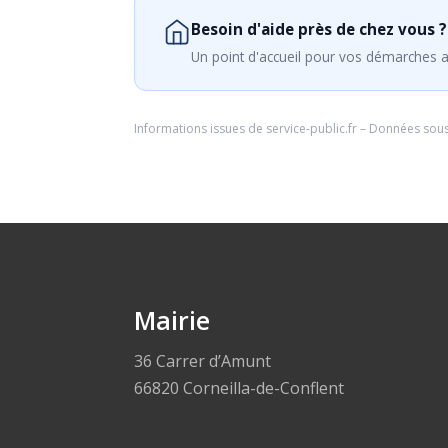
Besoin d'aide près de chez vous ?
Un point d'accueil pour vos démarches a
Informations issues de
service-public.fr
– Données sou
Mairie
36 Carrer d’Amunt
66820 Corneilla-de-Conflent