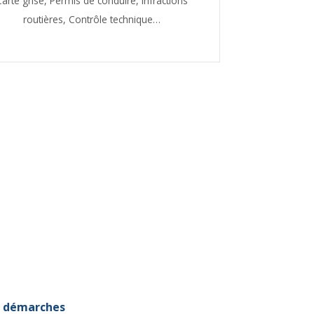
Carte grise,
Permis de conduire,
Infractions
routières,
Contrôle technique…
et démarches