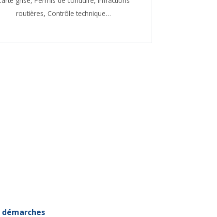
Carte grise,
Permis de conduire,
Infractions
routières,
Contrôle technique…
et démarches