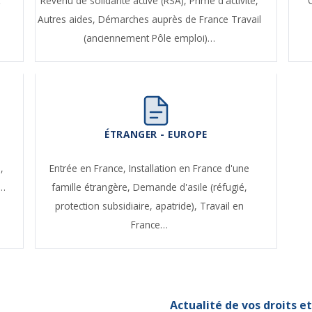
t
Revenu de solidarité active (RSA),
Prime d'activité,
Autres aides,
Démarches auprès de France Travail
(anciennement Pôle emploi)…
ÉTRANGER - EUROPE
,
Entrée en France,
Installation en France d'une
e…
famille étrangère,
Demande d'asile (réfugié,
protection subsidiaire, apatride),
Travail en
France…
Actualité de vos droits 