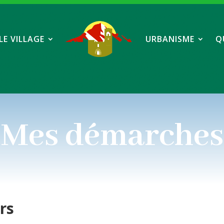
LE VILLAGE
URBANISME
Q
Mes démarches
ers