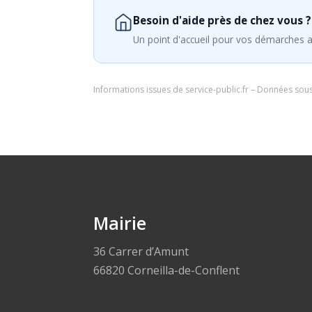
Besoin d'aide près de chez vous ?
Un point d'accueil pour vos démarches a
Informations issues de
service-public.fr
– Données sou
Mairie
36 Carrer d’Amunt
66820 Corneilla-de-Conflent