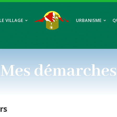
LE VILLAGE
URBANISME
Q
Mes démarches
ers