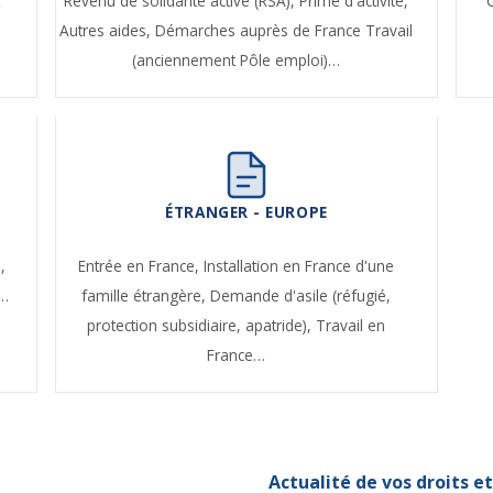
t
Revenu de solidarité active (RSA),
Prime d'activité,
Autres aides,
Démarches auprès de France Travail
(anciennement Pôle emploi)…
ÉTRANGER - EUROPE
,
Entrée en France,
Installation en France d'une
e…
famille étrangère,
Demande d'asile (réfugié,
protection subsidiaire, apatride),
Travail en
France…
Actualité de vos droits 