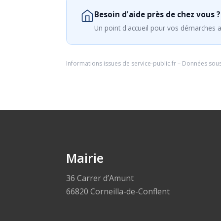
Besoin d'aide près de chez vous ?
Un point d'accueil pour vos démarches a
Informations issues de
service-public.fr
– Données sou
Mairie
36 Carrer d’Amunt
66820 Corneilla-de-Conflent