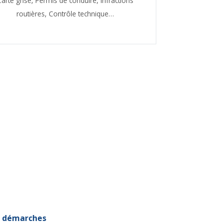
Carte grise,
Permis de conduire,
Infractions
routières,
Contrôle technique…
et démarches