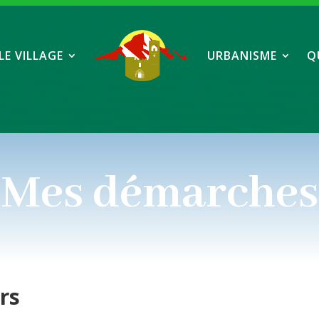
LE VILLAGE
URBANISME
Q
Mes démarches
ers