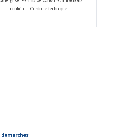
Carte grise,
Permis de conduire,
Infractions
routières,
Contrôle technique…
et démarches