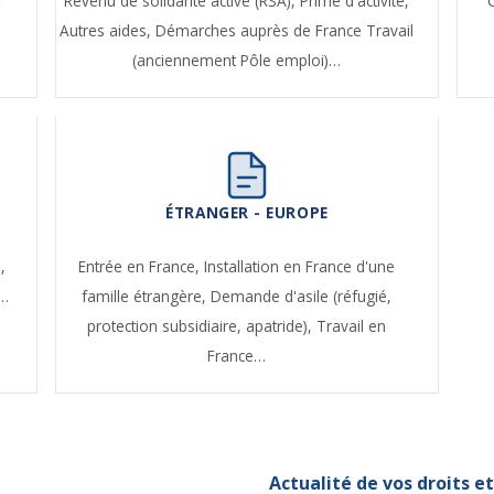
t
Revenu de solidarité active (RSA),
Prime d'activité,
Autres aides,
Démarches auprès de France Travail
(anciennement Pôle emploi)…
ÉTRANGER - EUROPE
,
Entrée en France,
Installation en France d'une
e…
famille étrangère,
Demande d'asile (réfugié,
protection subsidiaire, apatride),
Travail en
France…
Actualité de vos droits 