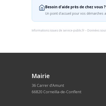
Besoin d'aide près de chez vous ?
Un point d'accueil pour vos démarches a
Informations issues de
service-public.fr
– Données sou
Mairie
36 Carrer d’Amunt
66820 Corneilla-de-Conflent