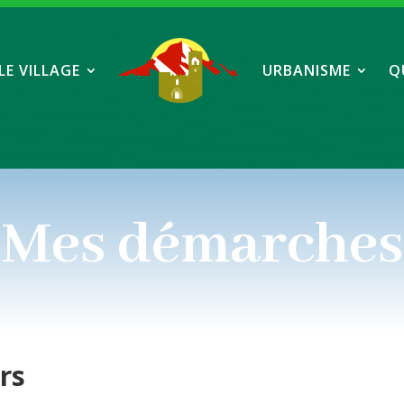
LE VILLAGE
URBANISME
Q
Mes démarches
ers