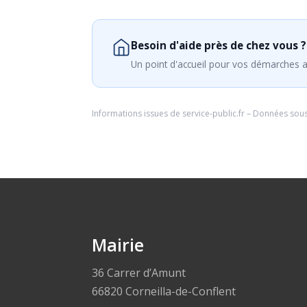
Besoin d'aide près de chez vous ?
Un point d'accueil pour vos démarches a
Informations issues de
service-public.fr
– Données sou
Mairie
36 Carrer d’Amunt
66820 Corneilla-de-Conflent