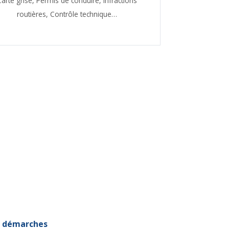
Carte grise,
Permis de conduire,
Infractions
routières,
Contrôle technique…
et démarches