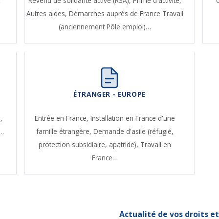
t
Revenu de solidarité active (RSA),
Prime d'activité,
Autres aides,
Démarches auprès de France Travail
(anciennement Pôle emploi)…
ÉTRANGER - EUROPE
,
Entrée en France,
Installation en France d'une
e…
famille étrangère,
Demande d'asile (réfugié,
protection subsidiaire, apatride),
Travail en
France…
Actualité de vos droits 