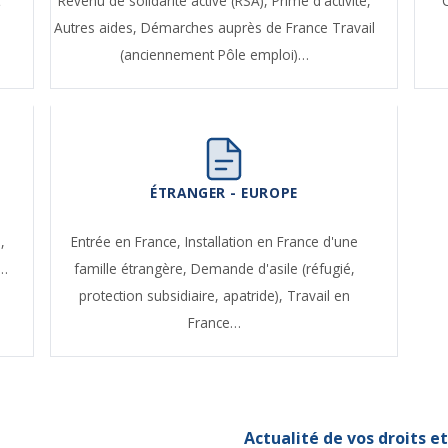
t
Revenu de solidarité active (RSA),
Prime d'activité,
Autres aides,
Démarches auprès de France Travail
(anciennement Pôle emploi)…
ÉTRANGER - EUROPE
,
Entrée en France,
Installation en France d'une
e…
famille étrangère,
Demande d'asile (réfugié,
protection subsidiaire, apatride),
Travail en
France…
Actualité de vos droits 