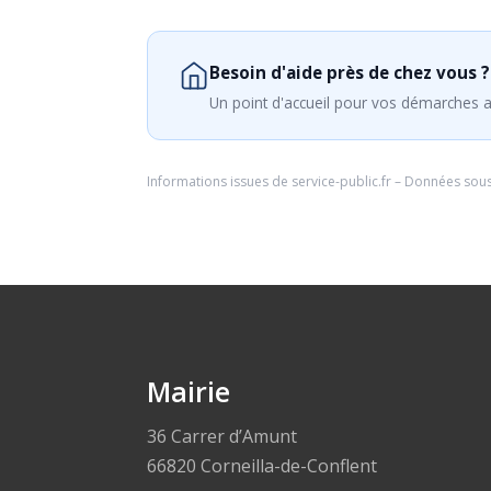
Besoin d'aide près de chez vous ?
Un point d'accueil pour vos démarches a
Informations issues de
service-public.fr
– Données sou
Mairie
36 Carrer d’Amunt
66820 Corneilla-de-Conflent