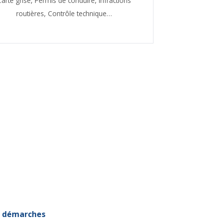
Carte grise,
Permis de conduire,
Infractions
routières,
Contrôle technique…
et démarches