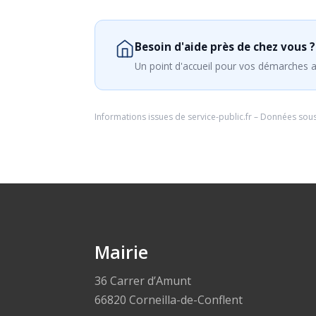
Besoin d'aide près de chez vous ?
Un point d'accueil pour vos démarches a
Informations issues de
service-public.fr
– Données sou
Mairie
36 Carrer d’Amunt
66820 Corneilla-de-Conflent