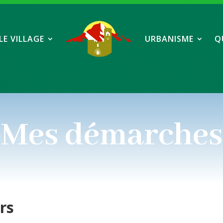
LE VILLAGE
URBANISME
Q
Mes démarches
ers