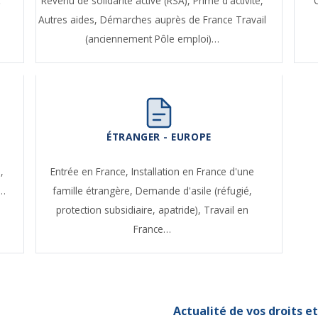
t
Revenu de solidarité active (RSA),
Prime d'activité,
Autres aides,
Démarches auprès de France Travail
(anciennement Pôle emploi)…
ÉTRANGER - EUROPE
,
Entrée en France,
Installation en France d'une
e…
famille étrangère,
Demande d'asile (réfugié,
protection subsidiaire, apatride),
Travail en
France…
Actualité de vos droits 