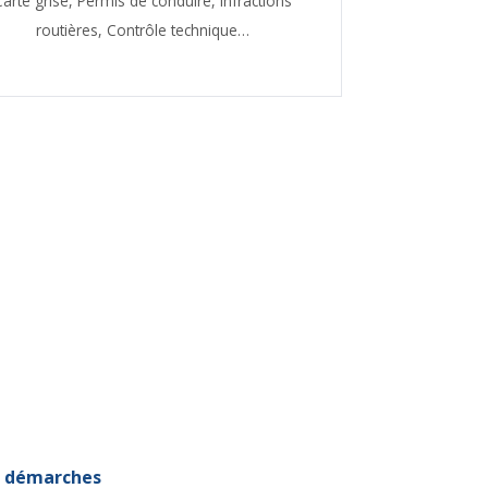
Carte grise,
Permis de conduire,
Infractions
routières,
Contrôle technique…
et démarches