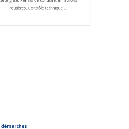
Carte grise,
Permis de conduire,
Infractions
routières,
Contrôle technique…
et démarches