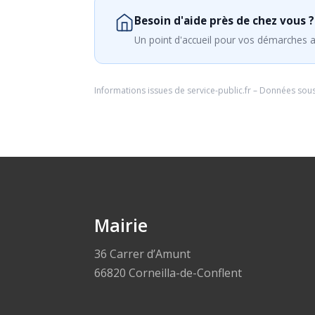
Besoin d'aide près de chez vous ?
Un point d'accueil pour vos démarches a
Informations issues de
service-public.fr
– Données sou
Mairie
36 Carrer d’Amunt
66820 Corneilla-de-Conflent