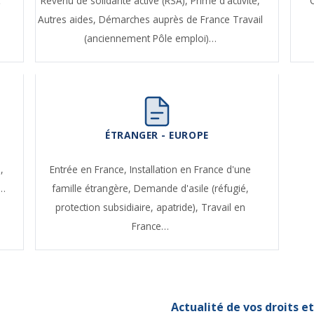
t
Revenu de solidarité active (RSA),
Prime d'activité,
Autres aides,
Démarches auprès de France Travail
(anciennement Pôle emploi)…
ÉTRANGER - EUROPE
,
Entrée en France,
Installation en France d'une
e…
famille étrangère,
Demande d'asile (réfugié,
protection subsidiaire, apatride),
Travail en
France…
Actualité de vos droits 