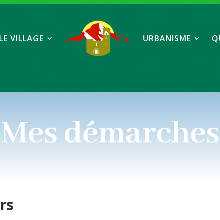
LE VILLAGE
URBANISME
Q
Mes démarches
ers