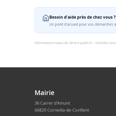
Besoin d'aide près de chez vous ?
Un point d'accueil pour vos démarches a
Informations issues de
service-public.fr
– Données sou
Mairie
36 Carrer d’Amunt
66820 Corneilla-de-Conflent