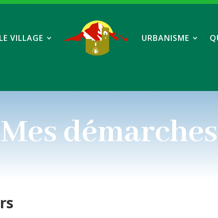
LE VILLAGE
URBANISME
Q
Mes démarches
ers