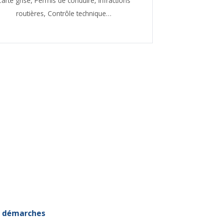
Carte grise,
Permis de conduire,
Infractions
routières,
Contrôle technique…
et démarches