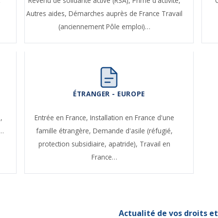
t
Revenu de solidarité active (RSA),
Prime d'activité,
Autres aides,
Démarches auprès de France Travail
(anciennement Pôle emploi)…
ÉTRANGER - EUROPE
,
Entrée en France,
Installation en France d'une
e…
famille étrangère,
Demande d'asile (réfugié,
protection subsidiaire, apatride),
Travail en
France…
Actualité de vos droits 