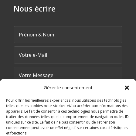
Nous écrire
Gérer le consentement
Pour offrir les meilleures expériences, nous utilisons des technologies
telles que les cookies pour stocker et/ou accéder aux informations des
appareils. Le fait de consentir à ces technologies nous permettra de
traiter des données telles que le comportement de navigation ou les ID
=
3 + 15
uniques sur ce site. Le fait de ne pas consentir ou de retirer son
ENVOYER MA DEMANDE
consentement peut avoir un effet négatif sur certaines caractéristiques
et fonctions.