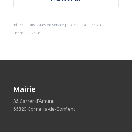
Informations issues de
service-public.fr
– Données sous
Licence Ouverte
.
Mairie
36 Carrer d’Amunt
66820 Corneilla-de-Conflent