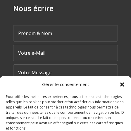
Nous écrire
Gérer le consentement
Pour offrir les meilleures expériences, nous utilisons des technologies
telles que les cookies pour stocker et/ou accéder aux informations des
appareils. Le fait de consentir à ces technologies nous permettra de
traiter des données telles que le comportement de navigation ou les ID
=
8 + 14
uniques sur ce site. Le fait de ne pas consentir ou de retirer son
ENVOYER MA DEMANDE
consentement peut avoir un effet négatif sur certaines caractéristiques
et fonctions.