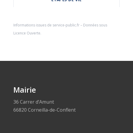
Informations issues de
service-public.fr
– Données sous
Licence Ouverte
.
Mairie
36 Carrer d’Amunt
66820 Corneilla-de-Conflent