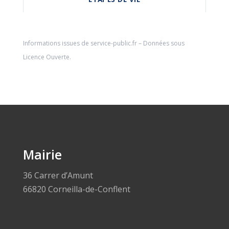
Informations issues de
service-public.fr
– Données sous
Licence Ouverte
.
Mairie
36 Carrer d’Amunt
66820 Corneilla-de-Conflent