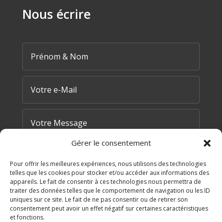
Nous écrire
Gérer le consentement
Pour offrir les meilleures expériences, nous utilisons des technologies
telles que les cookies pour stocker et/ou accéder aux informations des
appareils. Le fait de consentir à ces technologies nous permettra de
traiter des données telles que le comportement de navigation ou les ID
=
7 + 10
uniques sur ce site. Le fait de ne pas consentir ou de retirer son
ENVOYER MA DEMANDE
consentement peut avoir un effet négatif sur certaines caractéristiques
et fonctions.