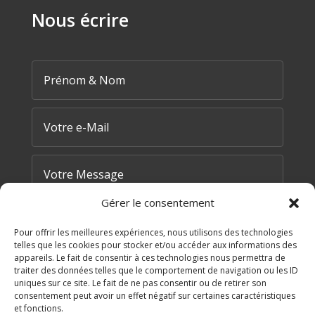
Nous écrire
Gérer le consentement
Pour offrir les meilleures expériences, nous utilisons des technologies
telles que les cookies pour stocker et/ou accéder aux informations des
appareils. Le fait de consentir à ces technologies nous permettra de
traiter des données telles que le comportement de navigation ou les ID
=
7 + 11
uniques sur ce site. Le fait de ne pas consentir ou de retirer son
ENVOYER MA DEMANDE
consentement peut avoir un effet négatif sur certaines caractéristiques
et fonctions.