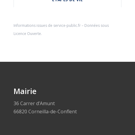
Informations issues de
service-public.fr
– Données sous
Licence Ouverte
.
Mairie
36 Carrer d’Amunt
66820 Corneilla-de-Conflent