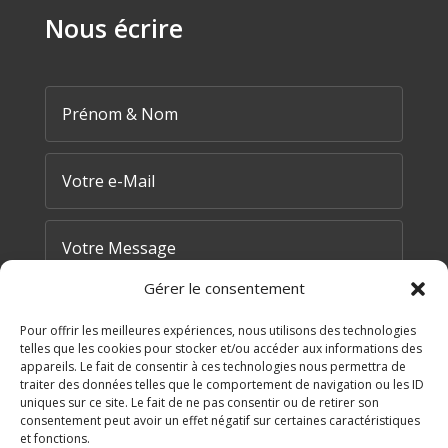
Nous écrire
Gérer le consentement
Pour offrir les meilleures expériences, nous utilisons des technologies
telles que les cookies pour stocker et/ou accéder aux informations des
appareils. Le fait de consentir à ces technologies nous permettra de
traiter des données telles que le comportement de navigation ou les ID
=
6 + 4
uniques sur ce site. Le fait de ne pas consentir ou de retirer son
ENVOYER MA DEMANDE
consentement peut avoir un effet négatif sur certaines caractéristiques
et fonctions.