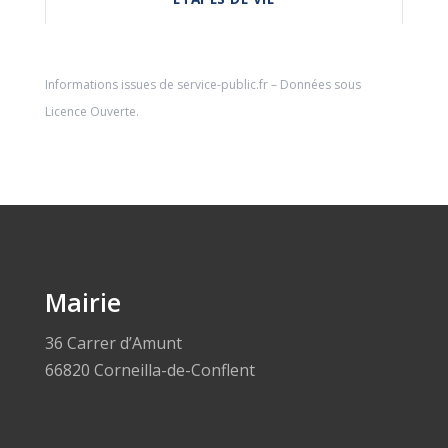
Informations issues de
service-public.fr
– Données sous
Licence Ouverte
.
Mairie
36 Carrer d’Amunt
66820 Corneilla-de-Conflent