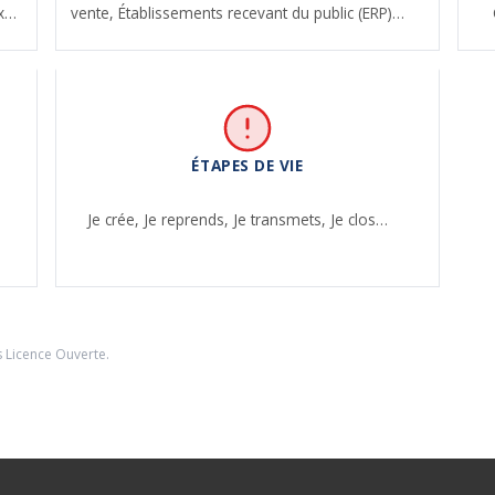
ux…
vente,
Établissements recevant du public (ERP)…
ÉTAPES DE VIE
,
Je crée,
Je reprends,
Je transmets,
Je clos…
s
Licence Ouverte
.