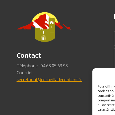
Contact
Téléphone : 04 68 05 63 98
Courriel :
secretariat@corneilladeconflent.fr
Pour offrir 
cookies pou
9
consentir à
comportement
ou de retire
caractéristi