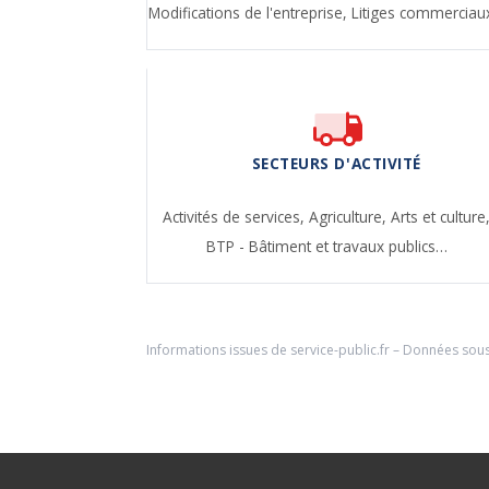
Modifications de l'entreprise,
Litiges commercia
SECTEURS D'ACTIVITÉ
Activités de services,
Agriculture,
Arts et culture
BTP - Bâtiment et travaux publics…
Informations issues de
service-public.fr
– Données sou